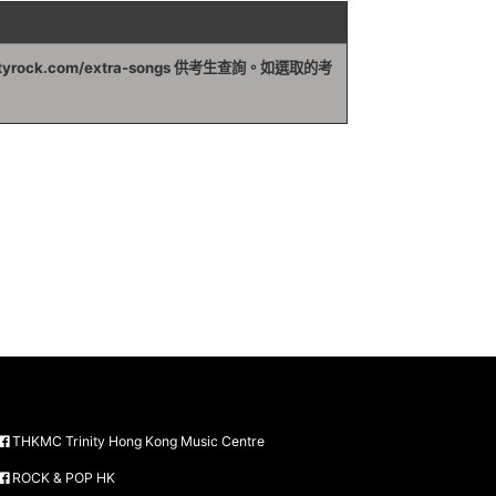
ityrock.com/extra-songs
供考生查詢。如選取的考
THKMC Trinity Hong Kong Music Centre
ROCK & POP HK