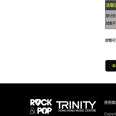
溫馨提示
部分於
試歌不
詳情可
使用條
Copyri