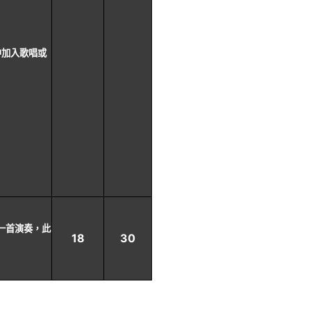
中加入歌唱或
一首演奏，此
18
30