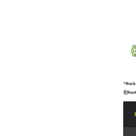
*Roc
在Ro