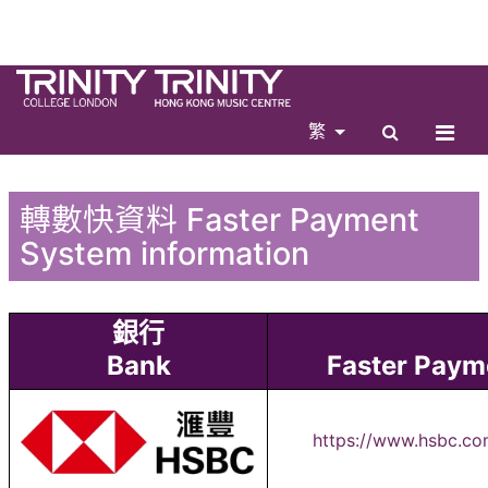
繁
轉數快資料 Faster Payment
System information
銀行
Bank
Faster Paym
https://www.hsbc.co