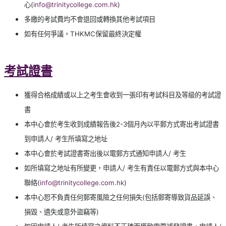
心(
info@trinitycollege.com.hk
)
多繳的考試費均不會退回或轉換其他考試項目
如有任何爭議，THKMC保留最終決定權
考試證書
獲得合格成績或以上之考生會收到一張印有考試科目及等級的考試證
書
本中心會於考生收到成績報告後2-3個月內以平郵方式寄出考試證書
到
申請人/ 考生
所填寫之地址
本中心會於考試證書寄出後以電郵方式通知
申請人/ 考生
如所填寫之地址有所變更，
申請人/ 考生
有責任以電郵方式與本中心
聯絡(
info@trinitycollege.com.hk
)
本中心恕不負責任何郵寄風險之任何損失(包括郵寄導致貨品延誤、
損毀、遺失或意外盜竊等)