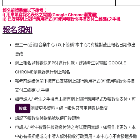
報名前請準備以下準備：
i) 用來填寫報名表格之電腦(Google Chrome瀏覽器)
ii) 已安裝網上銀行應用程式(可使用轉數快掃描支付二維碼)之手機
報名須知
聖三一(香港)音樂中心 (以下簡稱“本中心”)有權對截止報名日期作出
更改
網上報名以轉數快(FPS)進行付款，建議考生以電腦 GOOGLE
CHROME瀏覽器進行網上報名
報考前請確保閣下擁有已安裝網上銀行應用程式(可使用轉數快掃描
支付二維碼)之手機
如申請人/ 考生之手機尚未擁有網上銀行應用程式及轉數快支付，可
瀏覽更多資料。網上報名只可用轉數快繳交
請記下轉數快付款編號以便日後跟進
申請人/ 考生
有責任核對繳付時之考試費用無誤，如需作出更改，本
中心有權拒絕或向申請人額外徵收行政費用。本中心亦不會發還多繳