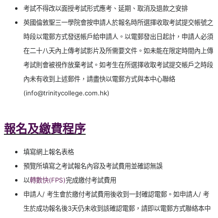
考試不得改以面授考試形式應考、延期、取消及退款之安排
英國倫敦聖三一學院會按申請人於報名時所選擇收取考試提交帳號之
時段以電郵方式發送帳戶給申請人。
以電郵發出日起計，申請人必須
在二十八
天內
上傳考試影片及所需要文件。如未能在限定時間內上傳
考試則會被視作放棄考試。如考生在所選擇收取考試提交帳戶之時段
內未有收到上述郵件，請盡快以電郵方式與本中心聯絡
(info@trinitycollege.com.hk)
報名及繳費程序
填寫網上報名表格
預覽所填寫之考試報名內容及考試費用並確認無誤
以
轉數快(FPS)
完成繳付考試費用
申請人/ 考生
會於繳付考試費用後收到一封確認電郵。如
申請人/ 考
生
於成功報名後3天仍未收到該確認電郵，請即以電郵方式聯絡本中