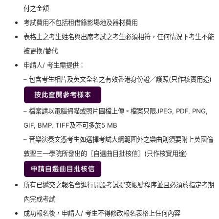
付之金額
考試費用不包括租借錄影場地及器材費用
表格上之考生姓名與出席考試之考生必須相符，任何情況下考生不能
被更換/替代
申請人/ 考生
需提供：
– 包含考生相片及英文全名之有效香港身份證／護照(只作核實用途)
– 檔案請以電腦掃瞄或照片圖檔上傳。檔案只限JPEG, PDF, PNG,
GIF, BMP, TIFF及不可多於5 MB
– 音樂演奏文憑考生如選擇考試大綱範圍外之樂曲則須要附上英國倫
敦聖三一學院所發出的〖自選曲目批核信〗(只作核實用途)
所有已遞交之報名會進行開設考試提交帳號程序並且必須於指定考期
內完成考試
成功報名後，
申請人/ 考生
不得修改報名表格上任何內容