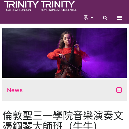
繁
News
倫敦聖三一學院音樂演奏文
憑鋼琴大師班（牛牛）