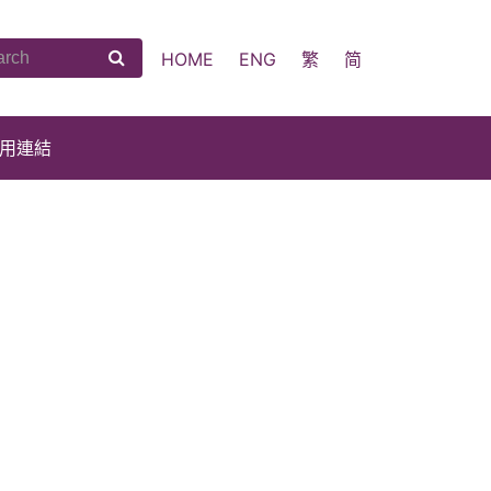
HOME
ENG
繁
简
用連結