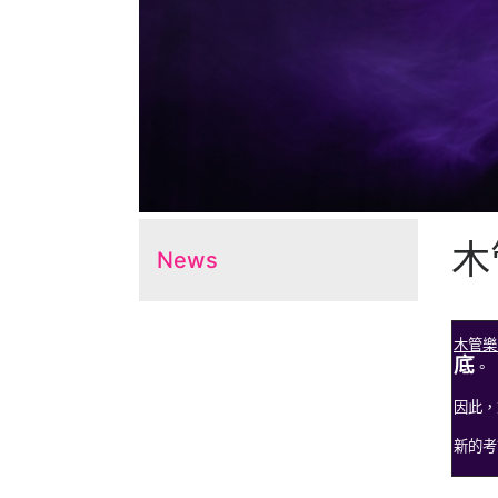
木
News
木管樂
底
。
因此，
新的考