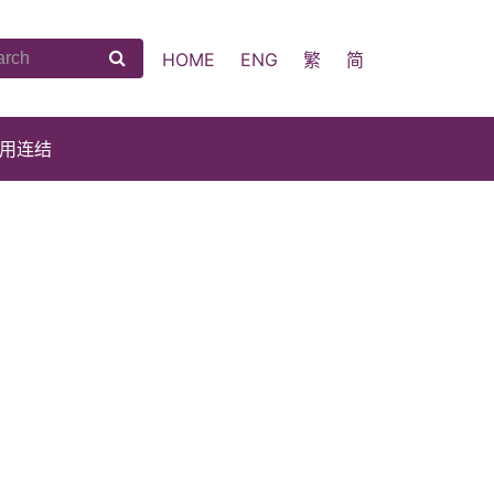
HOME
ENG
繁
简
用连结