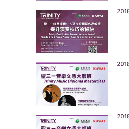
20
20
&
20